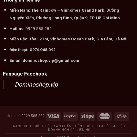
Thông tin liên hệ
Miền Nam: The Rainbow – Vinhomes Grand Park, Đường
Nguyễn Xiển, Phường Long Bình, Quận 9, TP. Hồ Chí Minh
Hotline
: 0929.585.282
Miền Bắc: Tòa L27M, Vinhomes Ocean Park, Gia Lâm, Hà Nội
Điện thoại: O974.O68.O92
Email: dominoshop.vip@gmail.com
Fanpage Facebook
Dominoshop.vip
Hotline : 0929.585.282
TRANG CHỦ
GIỚI THIỆU
SẢN PHẨM
KIẾN THỨC
CHIA SẺ
TÀI LIỆU
DOANH NGHIỆP
LIÊN HỆ