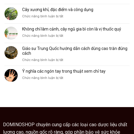
10
đặc
và
gò
điểm
ý
Cây xương khỉ, đặc điểm và công dụng
trong
và
nghĩa
ở
Chức năng bình luận bị tắt
lòng
công
Cây
bàn
dụng
xương
tay
Không chỉ làm cảnh, cây ngũ gia bì còn là vị thuốc quý
khỉ,
và
ở
Chức năng bình luận bị tắt
đặc
ý
Không
điểm
nghĩa
chỉ
và
của
Giáo sư Trung Quốc hướng dẫn cách dùng cao trăn đúng
làm
công
nó
cách
cảnh,
dụng
ở
Chức năng bình luận bị tắt
cây
Giáo
ngũ
sư
Ý nghĩa các ngón tay trong thuật xem chỉ tay
gia
Trung
bì
ở
Chức năng bình luận bị tắt
Quốc
còn
Ý
hướng
là
nghĩa
dẫn
vị
các
cách
thuốc
ngón
dùng
quý
tay
cao
trong
trăn
thuật
đúng
xem
cách
chỉ
DOMINOSHOP chuyên cung cấp các loại cao dược liệu chất
tay
lượng cao, nguồn gốc rõ ràng, góp phần bảo vệ sức khỏe