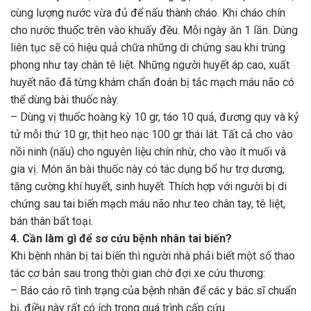
cùng lượng nước vừa đủ để nấu thành cháo. Khi cháo chín
cho nước thuốc trên vào khuấy đều. Mỗi ngày ăn 1 lần. Dùng
liên tục sẽ có hiệu quả chữa những di chứng sau khi trúng
phong như tay chân tê liệt. Những người huyết áp cao, xuất
huyết não đã từng khám chẩn đoán bị tắc mạch máu não có
thể dùng bài thuốc này.
– Dùng vị thuốc hoàng kỳ 10 gr, táo 10 quả, đương quy và kỷ
tử mỗi thứ 10 gr, thịt heo nạc 100 gr thái lát. Tất cả cho vào
nồi ninh (nấu) cho nguyên liệu chín nhừ, cho vào ít muối và
gia vị. Món ăn bài thuốc này có tác dụng bổ hư trợ dương,
tăng cường khí huyết, sinh huyết. Thích hợp với người bị di
chứng sau tai biến mạch máu não như teo chân tay, tê liệt,
bán thân bất toại.
4. Cần làm gì để sơ cứu bệnh nhân tai biến?
Khi bệnh nhân bị tai biến thì người nhà phải biết một số thao
tác cơ bản sau trong thời gian chờ đợi xe cứu thương:
– Báo cáo rõ tình trạng của bệnh nhân để các y bác sĩ chuẩn
bị, điều này rất có ích trong quá trình cấp cứu.