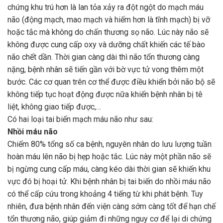
chứng khu trú hơn là lan tỏa xảy ra đột ngột do mạch máu
não (động mạch, mao mạch và hiếm hơn là tĩnh mạch) bị vỡ
hoặc tắc mà không do chấn thương sọ não. Lúc này não sẽ
không được cung cấp oxy và dưỡng chất khiến các tế bào
não chết dần. Thời gian càng dài thì não tổn thương càng
nặng, bệnh nhân sẽ tiến gần với bờ vực tử vong thêm một
bước. Các cơ quan trên cơ thể được điều khiển bởi não bộ sẽ
không tiếp tục hoạt động được nữa khiến bệnh nhân bị tê
liệt, không giao tiếp được,…
Có hai loại tai biến mạch máu não như sau:
Nhồi máu não
Chiếm 80% tổng số ca bệnh, nguyên nhân do lưu lượng tuần
hoàn máu lên não bị hẹp hoặc tắc. Lúc này một phần não sẽ
bị ngừng cung cấp máu, càng kéo dài thời gian sẽ khiến khu
vực đó bị hoại tử. Khi bệnh nhân bị tai biến do nhồi máu não
có thể cấp cứu trong khoảng 4 tiếng từ khi phát bệnh. Tuy
nhiên, đưa bệnh nhân đến viện càng sớm càng tốt để hạn chế
tổn thương não, giúp giảm đi những nguy cơ để lại di chứng