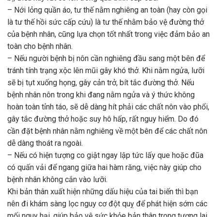
– Nới lỏng quần áo, tư thế nằm nghiêng an toàn (hay còn gọi
là tư thế hồi sức cấp cứu) là tư thế nhằm bảo vệ đường thở
của bệnh nhân, cũng lựa chọn tốt nhất trong việc đảm bảo an
toàn cho bệnh nhân.
– Nếu người bệnh bị nôn cần nghiêng đầu sang một bên để
tránh tính trạng xộc lên mũi gây khó thở. Khi nằm ngửa, lưỡi
sẽ bị tụt xuống họng, gây cản trở, bít tắc đường thở. Nếu
bệnh nhân nôn trong khi đang nằm ngửa và ý thức không
hoàn toàn tỉnh táo, sẽ dễ dàng hít phải các chất nôn vào phổi,
gây tắc đường thở hoặc suy hô hấp, rất nguy hiểm. Do đó
cần đặt bệnh nhân nằm nghiêng về một bên để các chất nôn
dễ dàng thoát ra ngoài.
– Nếu có hiện tượng co giật ngay lập tức lấy que hoặc đũa
có quấn vải để ngang giữa hai hàm răng, việc này giúp cho
bệnh nhân không cắn vào lưỡi.
Khi bản thân xuất hiện những dấu hiệu của tai biến thì bạn
nên đi khám sàng lọc nguy cơ đột quỵ để phát hiện sớm các
mối nguy hại, giúp bảo vệ sức khỏe bản thân trong tương lai.