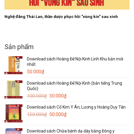
Nghệ đắng Thái Lan, thần dược phục hồi "vùng kín" sau sinh
Sản phẩm
Download sách Hoàng Đế Nội Kinh Linh Khu bản mới
nhất
50.000
₫
Download sách Hoàng Đế Nội Kinh (bản tiếng Trung
Quốc)
Giá
Giá
100.000
₫
30.000
₫
gốc
hiện
Download sách Cổ Kim Y Án, Lương y Hoàng Duy Tân
là:
tại
Giá
Giá
120.000
₫
100.000₫.
50.000
₫
là:
gốc
hiện
30.000₫.
là:
tại
Download sách Chữa bệnh dạ dày bằng Đông y
120.000₫.
là: