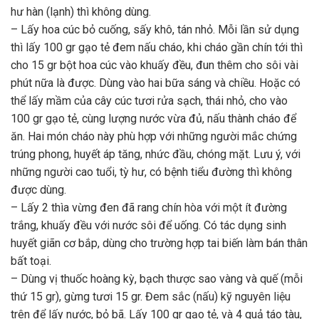
hư hàn (lạnh) thì không dùng.
– Lấy hoa cúc bỏ cuống, sấy khô, tán nhỏ. Mỗi lần sử dụng
thì lấy 100 gr gạo tẻ đem nấu cháo, khi cháo gần chín tới thì
cho 15 gr bột hoa cúc vào khuấy đều, đun thêm cho sôi vài
phút nữa là được. Dùng vào hai bữa sáng và chiều. Hoặc có
thể lấy mầm của cây cúc tươi rửa sạch, thái nhỏ, cho vào
100 gr gạo tẻ, cùng lượng nước vừa đủ, nấu thành cháo để
ăn. Hai món cháo này phù hợp với những người mắc chứng
trúng phong, huyết áp tăng, nhức đầu, chóng mặt. Lưu ý, với
những người cao tuổi, tỳ hư, có bệnh tiểu đường thì không
được dùng.
– Lấy 2 thìa vừng đen đã rang chín hòa với một ít đường
trắng, khuấy đều với nước sôi để uống. Có tác dụng sinh
huyết giãn cơ bắp, dùng cho trường hợp tai biến làm bán thân
bất toại.
– Dùng vị thuốc hoàng kỳ, bạch thược sao vàng và quế (mỗi
thứ 15 gr), gừng tươi 15 gr. Đem sắc (nấu) kỹ nguyên liệu
trên để lấy nước, bỏ bã. Lấy 100 gr gạo tẻ, và 4 quả táo tàu,