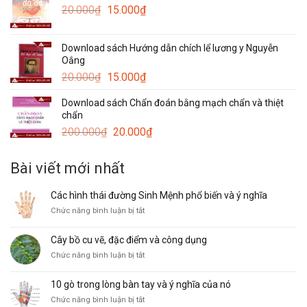
Giá
Giá
20.000
₫
15.000
₫
50.000₫.
gốc
hiện
là:
tại
Download sách Hướng dẫn chích lể lương y Nguyễn
20.000₫.
là:
Oắng
15.000₫.
Giá
Giá
20.000
₫
15.000
₫
gốc
hiện
Download sách Chẩn đoán bằng mạch chẩn và thiệt
là:
tại
chẩn
20.000₫.
là:
Giá
Giá
200.000
₫
20.000
₫
15.000₫.
gốc
hiện
là:
tại
Bài viết mới nhất
200.000₫.
là:
20.000₫.
Các hình thái đường Sinh Mệnh phổ biến và ý nghĩa
ở
Chức năng bình luận bị tắt
Các
hình
Cây bồ cu vẽ, đặc điểm và công dụng
thái
ở
Chức năng bình luận bị tắt
đường
Cây
Sinh
bồ
Mệnh
10 gò trong lòng bàn tay và ý nghĩa của nó
cu
phổ
ở
Chức năng bình luận bị tắt
vẽ,
biến