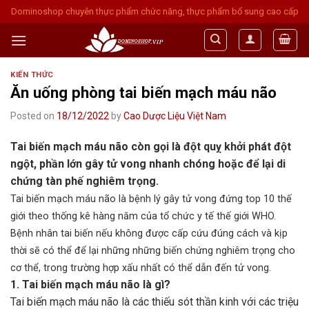
Skip
Dominoshop chuyên thực phẩm chức năng, thực phẩm bổ sung cao cấp
to
content
KIẾN THỨC
Ăn uống phòng tai biến mạch máu não
Posted on
18/12/2022
by
Cao Dược Liệu Việt Nam
Tai biến mạch máu não còn gọi là đột quỵ khởi phát đột
ngột, phần lớn gây tử vong nhanh chóng hoặc để lại di
chứng tàn phế nghiêm trọng.
Tai biến mạch máu não là bệnh lý gây tử vong đứng top 10 thế
giới theo thống kê hàng năm của tổ chức y tế thế giới WHO.
Bệnh nhân tai biến nếu không được cấp cứu đúng cách và kịp
thời sẽ có thể để lại những những biến chứng nghiêm trọng cho
cơ thể, trong trường hợp xấu nhất có thể dẫn đến tử vong.
1. Tai biến mạch máu não là gì?
Tai biến mạch máu não là các thiếu sót thần kinh với các triệu