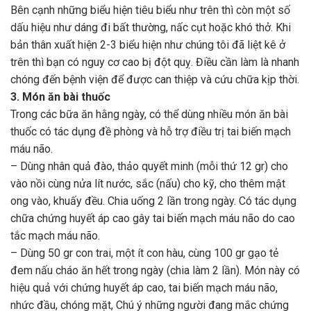
Bên cạnh những biểu hiện tiêu biểu như trên thì còn một số
dấu hiệu như dáng đi bất thường, nấc cụt hoặc khó thở. Khi
bản thân xuất hiện 2-3 biểu hiện như chúng tôi đã liệt kê ở
trên thì bạn có nguy cơ cao bị đột quỵ. Điều cần làm là nhanh
chóng đến bệnh viện để được can thiệp và cứu chữa kịp thời.
3. Món ăn bài thuốc
Trong các bữa ăn hằng ngày, có thể dùng nhiều món ăn bài
thuốc có tác dụng đề phòng và hỗ trợ điều trị tai biến mạch
máu não.
– Dùng nhân quả đào, thảo quyết minh (mỗi thứ 12 gr) cho
vào nồi cùng nửa lít nước, sắc (nấu) cho kỹ, cho thêm mật
ong vào, khuấy đều. Chia uống 2 lần trong ngày. Có tác dụng
chữa chứng huyết áp cao gây tai biến mạch máu não do cao
tắc mạch máu não.
– Dùng 50 gr con trai, một ít con hàu, cùng 100 gr gạo tẻ
đem nấu cháo ăn hết trong ngày (chia làm 2 lần). Món này có
hiệu quả với chứng huyết áp cao, tai biến mạch máu não,
nhức đầu, chóng mặt, Chú ý những người đang mắc chứng