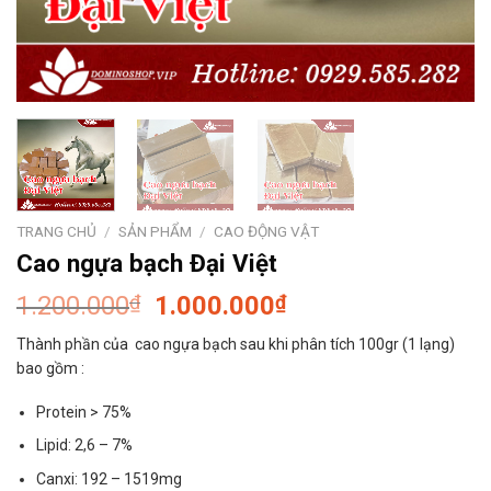
TRANG CHỦ
/
SẢN PHẨM
/
CAO ĐỘNG VẬT
Cao ngựa bạch Đại Việt
Giá
Giá
1.200.000
₫
1.000.000
₫
gốc
hiện
Thành phần của cao ngựa bạch sau khi phân tích 100gr (1 lạng)
là:
tại
bao gồm :
1.200.000₫.
là:
1.000.000₫.
Protein > 75%
Lipid: 2,6 – 7%
Canxi: 192 – 1519mg