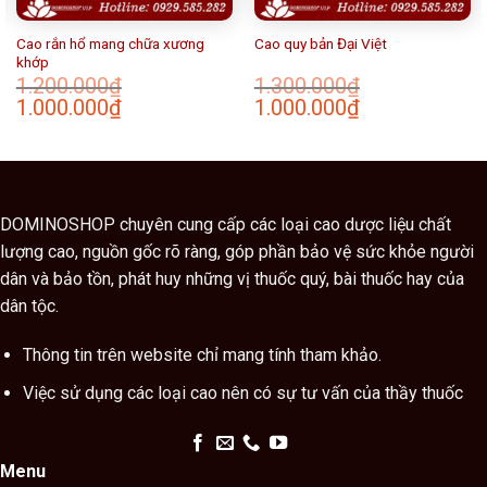
Cao rắn hổ mang chữa xương
Cao quy bản Đại Việt
khớp
1.200.000
₫
1.300.000
₫
Giá
Giá
Giá
Giá
1.000.000
₫
1.000.000
₫
gốc
hiện
gốc
hiện
là:
tại
là:
tại
1.200.000₫.
là:
1.300.000₫.
là:
1.000.000₫.
1.000.000₫.
DOMINOSHOP chuyên cung cấp các loại cao dược liệu chất
lượng cao, nguồn gốc rõ ràng, góp phần bảo vệ sức khỏe người
dân và bảo tồn, phát huy những vị thuốc quý, bài thuốc hay của
dân tộc.
Thông tin trên website chỉ mang tính tham khảo.
Việc sử dụng các loại cao nên có sự tư vấn của thầy thuốc
Menu