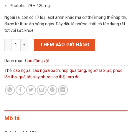
Photpho: 29 – 420mg
Ngoài ra, còn có 17 loại axit amin khác mà cơ thể không thể hấp thụ
được từ thức ăn hàng ngày. Đây đều là những chất có tác dụng rất
tốt với sức khỏe.
Cao ngựa bạch Đại Việt số lượng
THÊM VÀO GIỎ HÀNG
Danh mục:
Cao động vật
Thẻ:
cao ngựa
,
cao ngựa bạch
,
hộp quà tặng
,
người lao lực
,
phúc
lộc thọ
,
quà tết
,
suy nhược cơ thể
,
tam đa
Mô tả