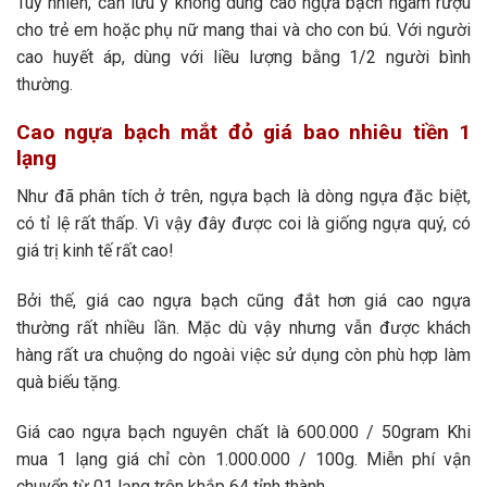
Tuy nhiên, cần lưu ý không dùng cao ngựa bạch ngâm rượu
cho trẻ em hoặc phụ nữ mang thai và cho con bú. Với người
cao huyết áp, dùng với liều lượng bằng 1/2 người bình
thường.
Cao ngựa bạch mắt đỏ giá bao nhiêu tiền 1
lạng
Như đã phân tích ở trên, ngựa bạch là dòng ngựa đặc biệt,
có tỉ lệ rất thấp. Vì vậy đây được coi là giống ngựa quý, có
giá trị kinh tế rất cao!
Bởi thế, giá cao ngựa bạch cũng đắt hơn giá cao ngựa
thường rất nhiều lần. Mặc dù vậy nhưng vẫn được khách
hàng rất ưa chuộng do ngoài việc sử dụng còn phù hợp làm
quà biếu tặng.
Giá cao ngựa bạch nguyên chất là 600.000 / 50gram Khi
mua 1 lạng giá chỉ còn 1.000.000 / 100g. Miễn phí vận
chuyển từ 01 lạng trên khắp 64 tỉnh thành.