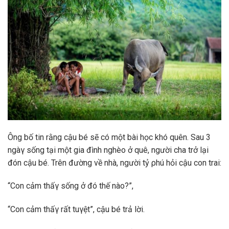
Ông bố tin rằng cậu bé sẽ có một bài học khó quên. Sau 3
ngàγ sống tại một gia đình nghèo ở quê, người cha trở lại
đón cậu bé. Trên đường về nhà, người tỷ ρhú hỏi cậu con trai:
“Con cảm thấγ sống ở đó thế nào?”,
“Con cảm thấγ rất tuγệt”, cậu bé trả lời.