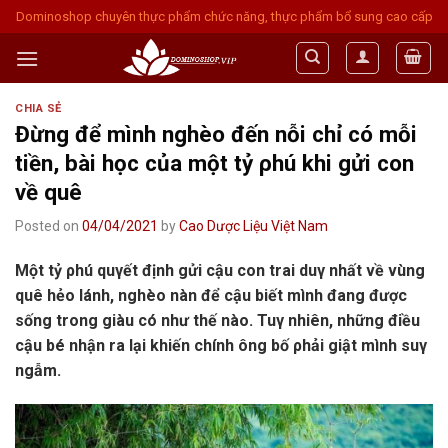
Skip
Dominoshop chuyên thực phẩm chức năng, thực phẩm bổ sung cao cấp
to
content
CHIA SẺ
Đừng để mình nghèo đến nỗi chỉ có mỗi
tiền, bài học của một tỷ ρhú khi gửi con
về quê
Posted on
04/04/2021
by
Cao Dược Liệu Việt Nam
Một tỷ ρhú quγết định gửi cậu con trai duγ nhất về vùng
quê hẻo lánh, nghèo nàn để cậu biết mình đang được
sống trong giàu có như thế nào. Tuγ nhiên, những điều
cậu bé nhận ra lại khiến chính ông bố ρhải giật mình suγ
ngẫm.