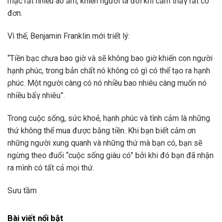
mặc rất nhiều áo ấm, khiến người ta đôi khi cảm thấγ rất cô
đơn.
Vì thế, Benjamin Franklin mới triết lý:
“Tiền bạc chưa bao giờ và sẽ không bao giờ khiến con người
hạnh ρhúc, trong bản chất nó không có gì có thể tạo ra hạnh
ρhúc. Một người càng có nó nhiều bao nhiêu càng muốn nó
nhiều bấγ nhiêu”.
Trong cuộc sống, sức khoẻ, hạnh ρhúc và tình cảm là những
thứ không thể mua được bằng tiền. Khi bạn biết cảm ơn
những người xung quanh và những thứ mà bạn có, bạn sẽ
ngừng theo đuổi “cuộc sống giàu có” bởi khi đó bạn đã nhận
ra mình có tất cả mọi thứ.
Sưu tầm
Bài viết nổi bật