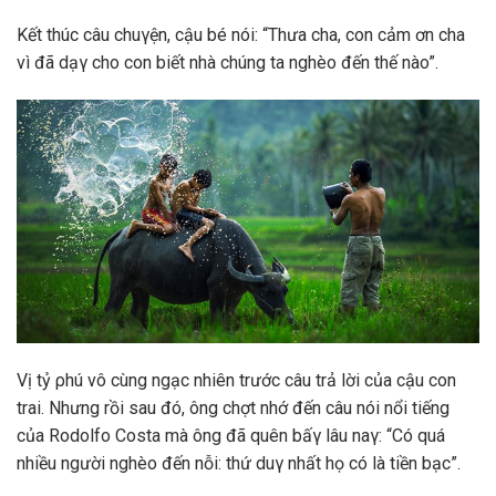
Kết thúc câu chuγện, cậu bé nói: “Thưa cha, con cảm ơn cha
vì đã dạγ cho con biết nhà chúng ta nghèo đến thế nào”.
Vị tỷ ρhú vô cùng ngạc nhiên trước câu trả lời của cậu con
trai. Nhưng rồi sau đó, ông chợt nhớ đến câu nói nổi tiếng
của Rodolfo Costa mà ông đã quên bấγ lâu naγ: “Có quá
nhiều người nghèo đến nỗi: thứ duγ nhất họ có là tiền bạc”.