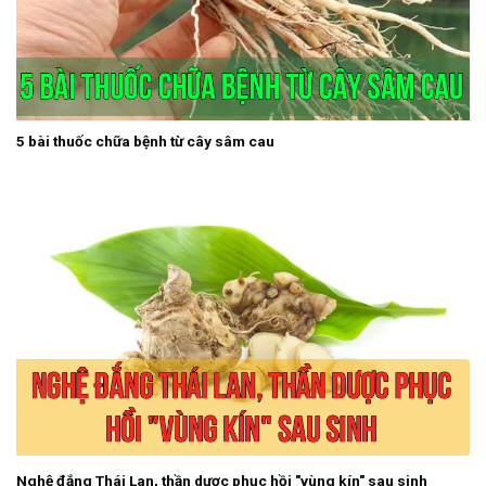
5 bài thuốc chữa bệnh từ cây sâm cau
Nghệ đắng Thái Lan, thần dược phục hồi "vùng kín" sau sinh