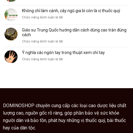
Cây
bàn
dụng
xương
tay
Không chỉ làm cảnh, cây ngũ gia bì còn là vị thuốc quý
khỉ,
và
ở
Chức năng bình luận bị tắt
đặc
ý
Không
điểm
nghĩa
chỉ
và
của
Giáo sư Trung Quốc hướng dẫn cách dùng cao trăn đúng
làm
công
nó
cách
cảnh,
dụng
ở
Chức năng bình luận bị tắt
cây
Giáo
ngũ
sư
Ý nghĩa các ngón tay trong thuật xem chỉ tay
gia
Trung
bì
ở
Chức năng bình luận bị tắt
Quốc
còn
Ý
hướng
là
nghĩa
dẫn
vị
các
cách
thuốc
ngón
dùng
quý
tay
cao
trong
trăn
thuật
đúng
xem
cách
chỉ
DOMINOSHOP chuyên cung cấp các loại cao dược liệu chất
tay
lượng cao, nguồn gốc rõ ràng, góp phần bảo vệ sức khỏe
người dân và bảo tồn, phát huy những vị thuốc quý, bài thuốc
hay của dân tộc.