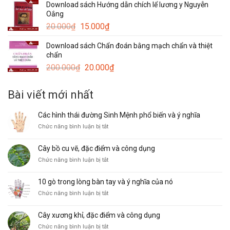
Download sách Hướng dẫn chích lể lương y Nguyễn
20.000₫.
là:
Oắng
15.000₫.
Giá
Giá
20.000
₫
15.000
₫
gốc
hiện
Download sách Chẩn đoán bằng mạch chẩn và thiệt
là:
tại
chẩn
20.000₫.
là:
Giá
Giá
200.000
₫
20.000
₫
15.000₫.
gốc
hiện
là:
tại
Bài viết mới nhất
200.000₫.
là:
20.000₫.
Các hình thái đường Sinh Mệnh phổ biến và ý nghĩa
ở
Chức năng bình luận bị tắt
Các
hình
Cây bồ cu vẽ, đặc điểm và công dụng
thái
ở
Chức năng bình luận bị tắt
đường
Cây
Sinh
bồ
Mệnh
10 gò trong lòng bàn tay và ý nghĩa của nó
cu
phổ
ở
Chức năng bình luận bị tắt
vẽ,
biến
10
đặc
và
gò
điểm
ý
Cây xương khỉ, đặc điểm và công dụng
trong
và
nghĩa
ở
Chức năng bình luận bị tắt
lòng
công