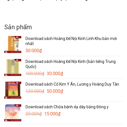
Sản phẩm
Download sách Hoàng Đế Nội Kinh Linh Khu bản mới
nhất
50.000
₫
Download sách Hoàng Đế Nội Kinh (bản tiếng Trung
Quốc)
Giá
Giá
100.000
₫
30.000
₫
gốc
hiện
Download sách Cổ Kim Y Án, Lương y Hoàng Duy Tân
là:
tại
Giá
Giá
120.000
₫
100.000₫.
50.000
₫
là:
gốc
hiện
30.000₫.
là:
tại
Download sách Chữa bệnh dạ dày bằng Đông y
120.000₫.
là:
Giá
Giá
20.000
₫
15.000
₫
50.000₫.
gốc
hiện
là:
tại