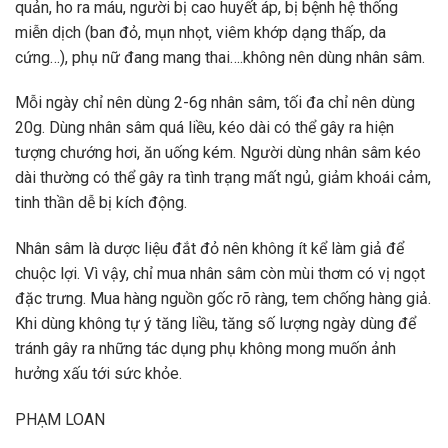
quản, ho ra máu, người bị cao huyết áp, bị bệnh hệ thống
miễn dịch (ban đỏ, mụn nhọt, viêm khớp dạng thấp, da
cứng…), phụ nữ đang mang thai….không nên dùng nhân sâm.
Mỗi ngày chỉ nên dùng 2-6g nhân sâm, tối đa chỉ nên dùng
20g. Dùng nhân sâm quá liều, kéo dài có thể gây ra hiện
tượng chướng hơi, ăn uống kém. Người dùng nhân sâm kéo
dài thường có thể gây ra tình trạng mất ngủ, giảm khoái cảm,
tinh thần dễ bị kích động.
Nhân sâm là dược liệu đắt đỏ nên không ít kể làm giả để
chuộc lợi. Vì vậy, chỉ mua nhân sâm còn mùi thơm có vị ngọt
đặc trưng. Mua hàng nguồn gốc rõ ràng, tem chống hàng giả.
Khi dùng không tự ý tăng liều, tăng số lượng ngày dùng để
tránh gây ra những tác dụng phụ không mong muốn ảnh
hưởng xấu tới sức khỏe.
PHẠM LOAN