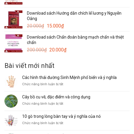
gốc
hiện
là:
tại
Download sách Hướng dẫn chích lể lương y Nguyễn
20.000₫.
là:
Oắng
15.000₫.
Giá
Giá
20.000
₫
15.000
₫
gốc
hiện
Download sách Chẩn đoán bằng mạch chẩn và thiệt
là:
tại
chẩn
20.000₫.
là:
Giá
Giá
200.000
₫
20.000
₫
15.000₫.
gốc
hiện
là:
tại
Bài viết mới nhất
200.000₫.
là:
20.000₫.
Các hình thái đường Sinh Mệnh phổ biến và ý nghĩa
ở
Chức năng bình luận bị tắt
Các
hình
Cây bồ cu vẽ, đặc điểm và công dụng
thái
ở
Chức năng bình luận bị tắt
đường
Cây
Sinh
bồ
Mệnh
10 gò trong lòng bàn tay và ý nghĩa của nó
cu
phổ
ở
Chức năng bình luận bị tắt
vẽ,
biến
10
đặc
và
gò
điểm