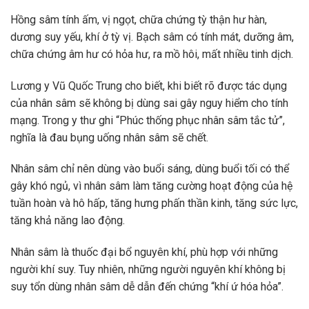
Hồng sâm tính ấm, vị ngọt, chữa chứng tỳ thận hư hàn,
dương suy yếu, khí ở tỳ vị. Bạch sâm có tính mát, dưỡng âm,
chữa chứng âm hư có hỏa hư, ra mồ hôi, mất nhiều tinh dịch.
Lương y Vũ Quốc Trung cho biết, khi biết rõ được tác dụng
của nhân sâm sẽ không bị dùng sai gây nguy hiểm cho tính
mạng. Trong y thư ghi “Phúc thống phục nhân sâm tắc tử”,
nghĩa là đau bụng uống nhân sâm sẽ chết.
Nhân sâm chỉ nên dùng vào buổi sáng, dùng buổi tối có thể
gây khó ngủ, vì nhân sâm làm tăng cường hoạt động của hệ
tuần hoàn và hô hấp, tăng hưng phấn thần kinh, tăng sức lực,
tăng khả năng lao động.
Nhân sâm là thuốc đại bổ nguyên khí, phù hợp với những
người khí suy. Tuy nhiên, những người nguyên khí không bị
suy tổn dùng nhân sâm dễ dẫn đến chứng “khí ứ hóa hỏa”.