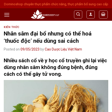
Skip
Dominoshop chuyên thực phẩm chức năng, thực phẩm bổ sung cao cấp
to
content
KIẾN THỨC
Nhân sâm đại bổ nhưng có thể hoá
‘thuốc độc’ nếu dùng sai cách
Posted on
09/05/2023
by
Cao Dược Liệu Việt Nam
Nhiều sách cổ về y học cổ truyền ghi lại việc
dùng nhân sâm không đúng bệnh, đúng
cách có thể gây tử vong.