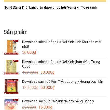
Nghệ đắng Thái Lan, thần dược phục hồi "vùng kín" sau sinh
Sản phẩm
Download sách Hoàng Đế Nội Kinh Linh Khu bản mới
nhất
50.000
₫
Download sách Hoàng Đế Nội Kinh (bản tiếng Trung
Quốc)
Giá
Giá
100.000
₫
30.000
₫
gốc
hiện
Download sách Cổ Kim Y Án, Lương y Hoàng Duy Tân
là:
tại
Giá
Giá
120.000
₫
100.000₫.
50.000
₫
là:
gốc
hiện
30.000₫.
là:
tại
Download sách Chữa bệnh dạ dày bằng Đông y
120.000₫.
là:
Giá
Giá
20.000
₫
15.000
₫
50.000₫.