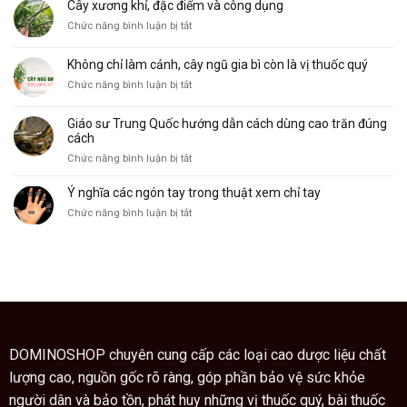
ý
Cây xương khỉ, đặc điểm và công dụng
trong
và
nghĩa
ở
Chức năng bình luận bị tắt
lòng
công
Cây
bàn
dụng
xương
tay
Không chỉ làm cảnh, cây ngũ gia bì còn là vị thuốc quý
khỉ,
và
ở
Chức năng bình luận bị tắt
đặc
ý
Không
điểm
nghĩa
chỉ
và
của
Giáo sư Trung Quốc hướng dẫn cách dùng cao trăn đúng
làm
công
nó
cách
cảnh,
dụng
ở
Chức năng bình luận bị tắt
cây
Giáo
ngũ
sư
Ý nghĩa các ngón tay trong thuật xem chỉ tay
gia
Trung
bì
ở
Chức năng bình luận bị tắt
Quốc
còn
Ý
hướng
là
nghĩa
dẫn
vị
các
cách
thuốc
ngón
dùng
quý
tay
cao
trong
trăn
thuật
đúng
xem
cách
chỉ
DOMINOSHOP chuyên cung cấp các loại cao dược liệu chất
tay
lượng cao, nguồn gốc rõ ràng, góp phần bảo vệ sức khỏe
người dân và bảo tồn, phát huy những vị thuốc quý, bài thuốc