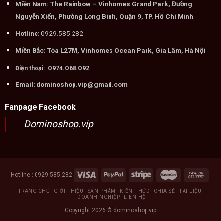
Miền Nam: The Rainbow – Vinhomes Grand Park, Đường
Nguyễn Xiển, Phường Long Bình, Quận 9, TP. Hồ Chí Minh
Hotline
: 0929.585.282
Miền Bắc: Tòa L27M, Vinhomes Ocean Park, Gia Lâm, Hà Nội
Điện thoại: O974.O68.O92
Email: dominoshop.vip@gmail.com
Fanpage Facebook
Dominoshop.vip
Hotline : 0929.585.282
TRANG CHỦ
GIỚI THIỆU
SẢN PHẨM
KIẾN THỨC
CHIA SẺ
TÀI LIỆU
DOANH NGHIỆP
LIÊN HỆ
Copyright 2026 ©
dominoshop.vip