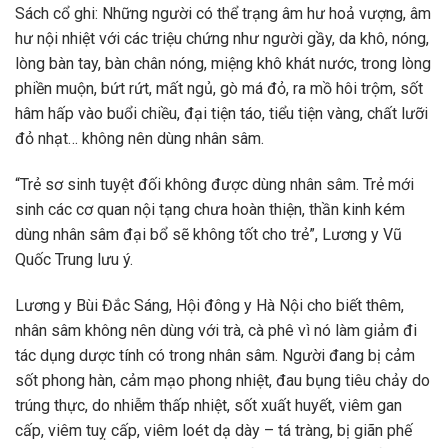
Sách cổ ghi: Những người có thể trạng âm hư hoả vượng, âm
hư nội nhiệt với các triệu chứng như người gầy, da khô, nóng,
lòng bàn tay, bàn chân nóng, miệng khô khát nước, trong lòng
phiền muộn, bứt rứt, mất ngủ, gò má đỏ, ra mồ hôi trộm, sốt
hâm hấp vào buổi chiều, đại tiện táo, tiểu tiện vàng, chất lưỡi
đỏ nhạt… không nên dùng nhân sâm.
“Trẻ sơ sinh tuyệt đối không được dùng nhân sâm. Trẻ mới
sinh các cơ quan nội tạng chưa hoàn thiện, thần kinh kém
dùng nhân sâm đại bổ sẽ không tốt cho trẻ”, Lương y Vũ
Quốc Trung lưu ý.
Lương y Bùi Đắc Sáng, Hội đông y Hà Nội cho biết thêm,
nhân sâm không nên dùng với trà, cà phê vì nó làm giảm đi
tác dụng dược tính có trong nhân sâm. Người đang bị cảm
sốt phong hàn, cảm mạo phong nhiệt, đau bụng tiêu chảy do
trúng thực, do nhiễm thấp nhiệt, sốt xuất huyết, viêm gan
cấp, viêm tuỵ cấp, viêm loét dạ dày – tá tràng, bị giãn phế