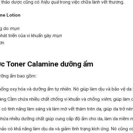
ất thảo dược cũng có
hiệu quả
trong việc chữa lành vết thương.
ine Lotion
ng do
mụn
hát triển của vi khuẩn gây
mụn
hơn
ớc Toner Calamine dưỡng ẩm
dưỡng ẩm bao gồm:
hất chống oxy hóa và dưỡng ẩm tự nhiên. Nó giúp làm dịu và bảo vệ da
oàng Cầm chứa nhiều chất chống vi khuẩn và chống
viêm
, giúp làm 
ỉ có tính năng làm sáng và làm mờ vết thâm trên da, giúp da trở nên
m chứa nhiều dưỡng chất giúp cung cấp độ ẩm cho da, làm da mềm m
thảo có khả năng làm dịu da và giảm tình trạng kích ứng. Nó cũng c