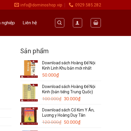
info@dominoshop.vip
0929.585.282
 nghiệp
Liên hệ
Sản phẩm
Download sách Hoàng Đế Nội
Kinh Linh Khu bản mới nhất
50.000
₫
Download sách Hoàng Đế Nội
Kinh (bản tiếng Trung Quốc)
Giá
Giá
100.000
₫
30.000
₫
gốc
hiện
Download sách Cổ Kim Y Án,
là:
tại
Lương y Hoàng Duy Tân
100.000₫.
là:
Giá
30.000₫.
Giá
120.000
₫
50.000
₫
gốc
hiện