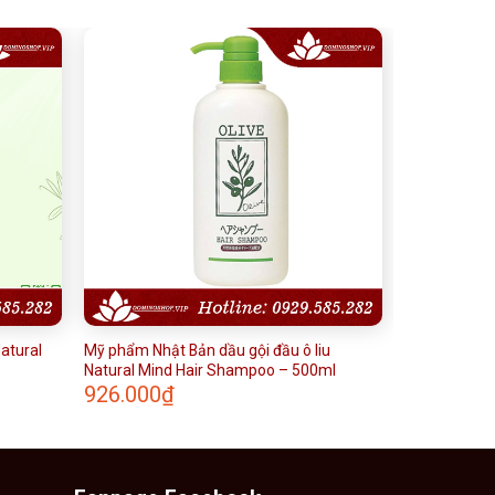
atural
Mỹ phẩm Nhật Bản dầu gội đầu ô liu
Natural Mind Hair Shampoo – 500ml
926.000
₫