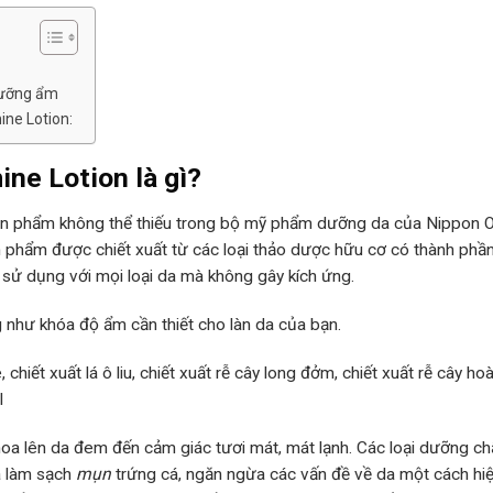
dưỡng ẩm
ine Lotion:
ine Lotion là gì?
n phẩm không thể thiếu trong bộ mỹ phẩm dưỡng da của Nippon Ol
n phẩm được chiết xuất từ các loại thảo dược hữu cơ có thành phần
ể sử dụng với mọi loại da mà không gây kích ứng.
như khóa độ ẩm cần thiết cho làn da của bạn.
chiết xuất lá ô liu, chiết xuất rễ cây long đởm, chiết xuất rễ cây hoàn
l
hoa lên da đem đến cảm giác tươi mát, mát lạnh. Các loại dưỡng c
à làm sạch
mụn
trứng cá, ngăn ngừa các vấn đề về da một cách h