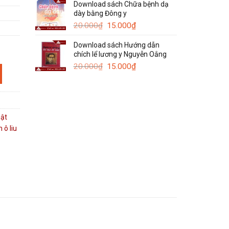
Download sách Chữa bệnh dạ
là:
tại
dày bằng Đông y
120.000₫.
là:
Giá
Giá
50.000₫.
20.000
₫
15.000
₫
gốc
hiện
Download sách Hướng dẫn
là:
tại
chích lể lương y Nguyễn Oắng
20.000₫.
là:
Giá
15.000₫.
Giá
20.000
₫
15.000
₫
lamine Lotion số lượng
gốc
hiện
là:
tại
20.000₫.
là:
15.000₫.
ật
ô liu