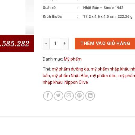
Xuất xứ
:
Nhật Bản – Since 1942
Kích thước
:
‎‎‎17,2 x 4,6 x 4,5 cm; 222,26 g
Mỹ phẩm Nhật Bản sữa dưỡng ẩm ô liu Uruoi Ca
THÊM VÀO GIỎ HÀNG
Danh mục:
Mỹ phẩm
Thẻ:
mỹ phẩm dưỡng da
,
mỹ phẩm nhập khẩu nh
bản
,
mỹ phẩm Nhật Bản
,
mỹ phẩm ô liu
,
mỹ phẩm 
nhập khẩu
,
Nippon Olive