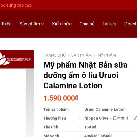
bổ sung cao cấp
i thiệu
Sản phẩm
Kiến thức
Chia sẻ
Tài liệu
Doanh
TRANG CHỦ
/
SẢN PHẨM
/
MỸ PHẨM
Mỹ phẩm Nhật Bản sữa
dưỡng ẩm ô liu Uruoi
Calamine Lotion
1.590.000
₫
Tên sản phẩm
:
Uruoi Calamine Lotion
Thương hiệu
:
Nippon Olive – 日本オリーブ
Thể tích
:
150 ml
Mã vạch
:
4965363005603