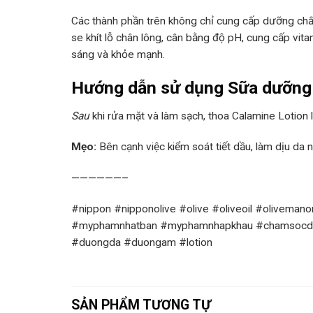
Các thành phần trên không chỉ cung cấp dưỡng chấ
se khít lỗ chân lông, cân bằng độ pH, cung cấp vit
sáng và khỏe mạnh.
Hướng dẫn sử dụng Sữa dưỡng d
Sau
khi rửa mặt và làm sạch, thoa Calamine Lotion 
Mẹo:
Bên cạnh việc kiểm soát tiết dầu, làm dịu da 
——————–
#nippon #nipponolive #olive #oliveoil #olivema
#myphamnhatban #myphamnhapkhau #chamsocda 
#duongda #duongam #lotion
SẢN PHẨM TƯƠNG TỰ