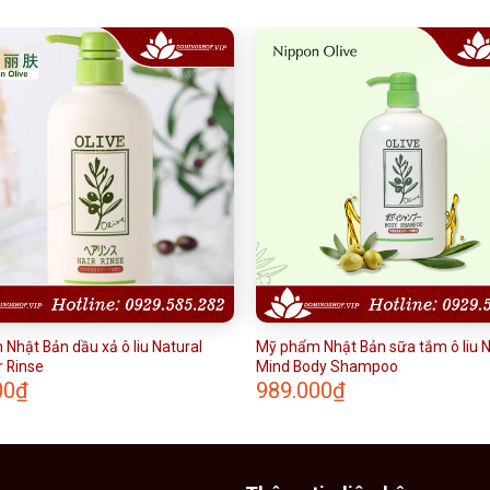
Nhật Bản dầu xả ô liu Natural
Mỹ phẩm Nhật Bản sữa tắm ô liu N
r Rinse
Mind Body Shampoo
00
₫
989.000
₫