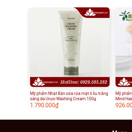
nắng ô liu
Mỹ phẩm Nhật Bản sữa rửa mặt ô liu trắng
Mỹ phẩm 
sáng da Uruoi Washing Cream 150g
Mind Hai
1.790.000
₫
926.0