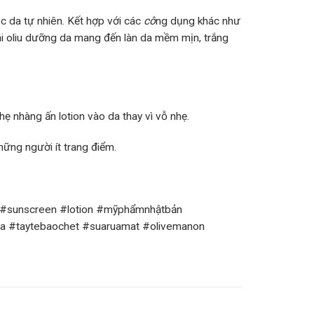
 da tự nhiên. Kết hợp với các
cô
ng dụng khác như
rái oliu dưỡng da mang đến làn da mềm mịn, trắng
ẹ nhàng ấn lotion vào da thay vì vỗ nhẹ.
hững người ít trang điểm.
re #sunscreen #lotion #mỹphẩmnhậtbản
 #taytebaochet #suaruamat #olivemanon