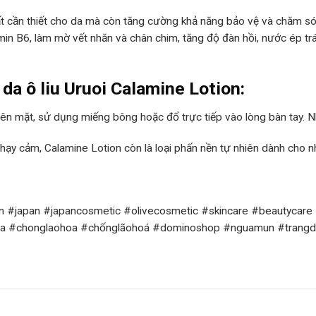
t cần thiết cho da mà còn tăng cường khả năng bảo vệ và chăm sóc
amin B6, làm mờ vết nhăn và chân chim, tăng độ đàn hồi, nước ép t
a ô liu Uruoi Calamine Lotion:
lên mặt, sử dụng miếng bông hoặc đổ trực tiếp vào lòng bàn tay. Nh
nhạy cảm, Calamine Lotion còn là loại phấn nền tự nhiên dành cho n
non #japan #japancosmetic #olivecosmetic #skincare #beautyca
#chonglaohoa #chốnglãohoá #dominoshop #nguamun #trangda