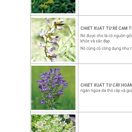
CHIẾT XUẤT TỪ RỄ CAM 
Nó được cho là có nguồn gố
khỏe và sắc đẹp.
Nó cũng có công dụng như m
CHIẾT XUẤT TỪ CÂY HOÀ
ngăn ngừa da thô ráp và giú