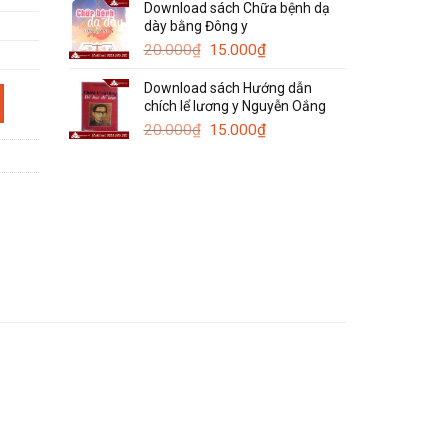
Download sách Chữa bệnh dạ
là:
tại
dày bằng Đông y
120.000₫.
là:
Giá
Giá
50.000₫.
20.000
₫
15.000
₫
gốc
hiện
Download sách Hướng dẫn
là:
tại
Uruoi Fresh Milk số lượng
chích lể lương y Nguyễn Oắng
20.000₫.
là:
Giá
15.000₫.
Giá
20.000
₫
15.000
₫
gốc
hiện
là:
tại
20.000₫.
là:
15.000₫.