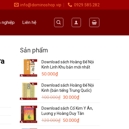
info@dominoshop.vip
0929.585.282
 nghiệp
Liên hệ
Sản phẩm
ửa
Download sách Hoàng Đế Nội
Kinh Linh Khu bản mới nhất
50.000
₫
Download sách Hoàng Đế Nội
Kinh (bản tiếng Trung Quốc)
Giá
Giá
100.000
₫
30.000
₫
gốc
hiện
Download sách Cổ Kim Y Án,
là:
tại
Lương y Hoàng Duy Tân
100.000₫.
là:
Giá
30.000₫.
Giá
120.000
₫
50.000
₫
gốc
hiện