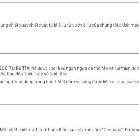
ụng chiết xuất chiết xuất từ ​​lá ô liu từ vườn ô liu của chúng tôi ở Ushi
ỐC TỪ RỄ TÍA:
Nó được cho là sẽ ngăn ngừa da thô ráp và cải thiện độ s
c, Bán đảo Triều Tiên và Nhật Bản.
con người sử dụng trong hơn 1.500 năm và cũng được liệt kê trong cuốn 
Một chất chiết xuất từ ​​rễ hoặc thân của cây khổ sâm “Gentiana”. Được 