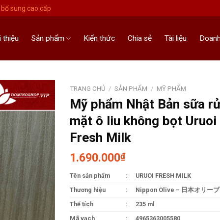
bổ sung cao cấp
i thiệu
Sản phẩm
Kiến thức
Chia sẻ
Tài liệu
Doanh
TRANG CHỦ
/
SẢN PHẨM
/
MỸ PHẨM
Mỹ phẩm Nhật Bản sữa r
mặt ô liu không bọt Uruoi
Fresh Milk
1.690.000
₫
Tên sản phẩm
:
URUOI FRESH MILK
Thương hiệu
:
Nippon Olive – 日本オリーブ
Thể tích
:
235 ml
Mã vạch
:
4965363005580