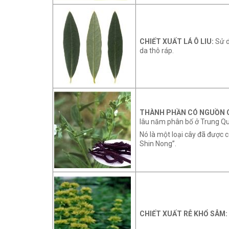
CHIẾT XUẤT LÁ Ô LIU:
Sử d
da thô ráp.
THÀNH PHẦN CÓ NGUỒN G
lâu năm phân bố ở Trung Quố
Nó là một loại cây đã được 
Shin Nong”.
CHIẾT XUẤT RỄ KHỔ SÂM: