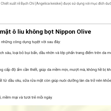
:
Chiết xuất rễ Bạch Chỉ (Angelica keiskei) được sử dụng với mục đích dưỡn
mặt ô liu không bọt Nippon Olive
i những công dụng tuyệt vời sau đây:
 sâu, loại bỏ bụi bẩn, dầu nhờn và lớp phấn trang điểm trên da m
g cấp độ ẩm cần thiết, giúp da mềm mịn, mượt mà, không hề bị kh
t từ dầu oliu, sữa rửa mặt còn giúp nuôi dưỡng làn da trở nên khỏ
ẽ, mềm mại và tươi trẻ mỗi ngày.