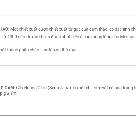
THẢO:
Một chiết xuất được chiết xuất từ ​​​​gốc của cam thảo, có đặc tính
c từ 4000 năm trước khi nó được phát hiện ở các thung lũng của Mesopo
ột thành phần chăm sóc làn da thô ráp.
NG CẦM:
Cây Hoàng Cầm (Scutellaria) là một chi thực vật có hoa trong
p giữ ẩm.