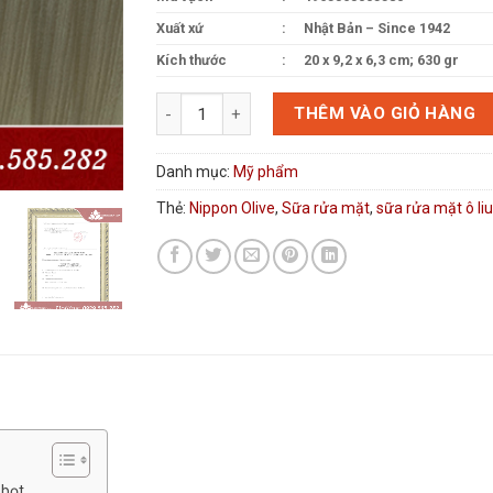
Xuất xứ
:
Nhật Bản – Since 1942
Kích thước
:
‎‎‎‎20 x 9,2 x 6,3 cm; 630 gr
Mỹ phẩm Nhật Bản sữa rửa mặt ô liu không bọt 
THÊM VÀO GIỎ HÀNG
Danh mục:
Mỹ phẩm
Thẻ:
Nippon Olive
,
Sữa rửa mặt
,
sữa rửa mặt ô liu
 bọt