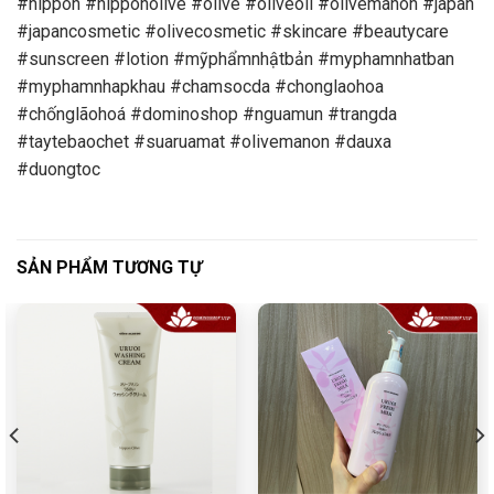
#nippon #nipponolive #olive #oliveoil #olivemanon #japan
#japancosmetic #olivecosmetic #skincare #beautycare
#sunscreen #lotion #mỹphẩmnhậtbản #myphamnhatban
#myphamnhapkhau #chamsocda #chonglaohoa
#chốnglãohoá #dominoshop #nguamun #trangda
#taytebaochet #suaruamat #olivemanon #dauxa
#duongtoc
SẢN PHẨM TƯƠNG TỰ