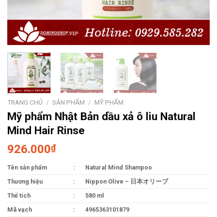
TRANG CHỦ
/
SẢN PHẨM
/
MỸ PHẨM
Mỹ phẩm Nhật Bản dầu xả ô liu Natural
Mind Hair Rinse
926.000
₫
Tên sản phẩm
:
Natural Mind Shampoo
Thương hiệu
:
Nippon Olive – 日本オリーブ
Thể tích
:
580 ml
Mã vạch
:
4965363101879