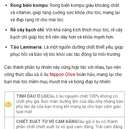
Rong biển kompu:
Rong biển kompu giàu khoáng chất
và vitamin, giúp tăng cường sức khỏe cho tóc, mang lại
vẻ đẹp rạng rỡ cho mái tóc.
Rễ cây bạch chỉ:
Với khả năng kích thích mọc tóc, rễ cây
bạch chỉ giúp tóc trở nên dày hơn và khỏe mạnh hơn.
Tảo Laminaria:
Là một nguồn dưỡng chất thiết yếu, giúp
phục hồi và bảo vệ tóc khỏi các tác động từ môi trường.
Các thành phần tự nhiên này cùng hợp tác với nhau, tạo nên
công thức dầu xả ô liu
Nippon Olive
hoàn hảo, mang lại cho
bạn mái tóc mềm mại, mượt mà và bóng đẹp tự nhiên.
TINH DẦU Ô LIU
Dầu ô liu nguyên chất 100% không có
chất phụ gia. Bức màn dưỡng ẩm của dầu nhẹ nhàng bao
phủ làn da của bạn trong khi mang lại cho bạn cảm giác
tươi mát.
CHIẾT XUẤT TỪ VỎ CAM ĐẮNG
Dầu gội ô liu có thành
phần chất chiết xuất từ ​​vỏ quả cam đắng. Trái cam đắng