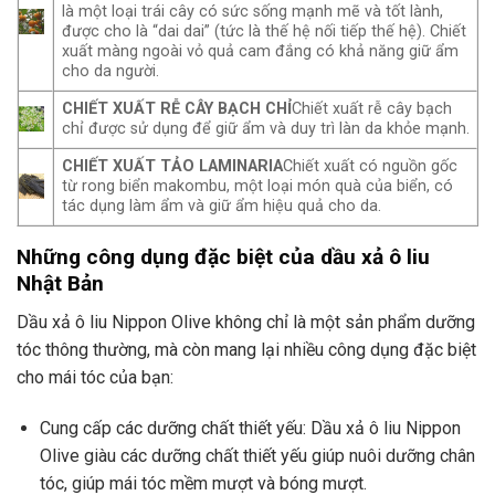
là một loại trái cây có sức sống mạnh mẽ và tốt lành,
được cho là “dai dai” (tức là thế hệ nối tiếp thế hệ). Chiết
xuất màng ngoài vỏ quả cam đắng có khả năng giữ ẩm
cho da người.
CHIẾT XUẤT RỄ CÂY BẠCH CHỈ
Chiết xuất rễ cây bạch
chỉ được sử dụng để giữ ẩm và duy trì làn da khỏe mạnh.
CHIẾT XUẤT TẢO LAMINARIA
Chiết xuất có nguồn gốc
từ rong biển makombu, một loại món quà của biển, có
tác dụng làm ẩm và giữ ẩm hiệu quả cho da.
Những công dụng đặc biệt của dầu xả ô liu
Nhật Bản
Dầu xả ô liu Nippon Olive không chỉ là một sản phẩm dưỡng
tóc thông thường, mà còn mang lại nhiều công dụng đặc biệt
cho mái tóc của bạn:
Cung cấp các dưỡng chất thiết yếu: Dầu xả ô liu Nippon
Olive giàu các dưỡng chất thiết yếu giúp nuôi dưỡng chân
tóc, giúp mái tóc mềm mượt và bóng mượt.