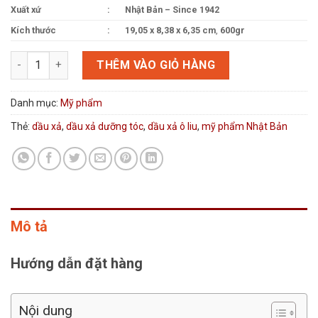
Xuất xứ
:
Nhật Bản – Since 1942
Kích thước
:
‎‎‎19,05 x 8,38 x 6,35 cm
,
600gr
Mỹ phẩm Nhật Bản dầu xả ô liu Natural Mind Hair Rinse số lượ
THÊM VÀO GIỎ HÀNG
Danh mục:
Mỹ phẩm
Thẻ:
dầu xả
,
dầu xả dưỡng tóc
,
dầu xả ô liu
,
mỹ phẩm Nhật Bản
Mô tả
Hướng dẫn đặt hàng
Nội dung