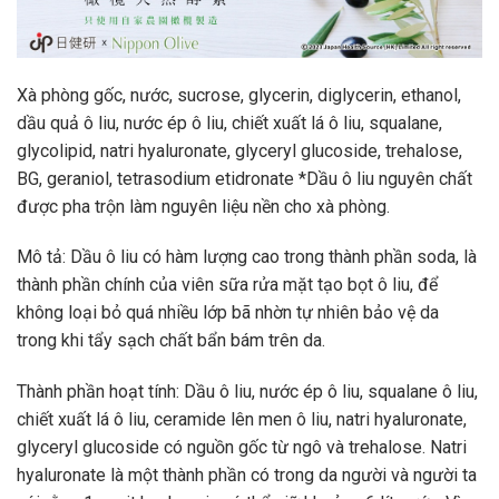
Xà phòng gốc, nước, sucrose, glycerin, diglycerin, ethanol,
dầu quả ô liu, nước ép ô liu, chiết xuất lá ô liu, squalane,
glycolipid, natri hyaluronate, glyceryl glucoside, trehalose,
BG, geraniol, tetrasodium etidronate *Dầu ô liu nguyên chất
được pha trộn làm nguyên liệu nền cho xà phòng.
Mô tả: Dầu ô liu có hàm lượng cao trong thành phần soda, là
thành phần chính của viên sữa rửa mặt tạo bọt ô liu, để
không loại bỏ quá nhiều lớp bã nhờn tự nhiên bảo vệ da
trong khi tẩy sạch chất bẩn bám trên da.
Thành phần hoạt tính: Dầu ô liu, nước ép ô liu, squalane ô liu,
chiết xuất lá ô liu, ceramide lên men ô liu, natri hyaluronate,
glyceryl glucoside có nguồn gốc từ ngô và trehalose. Natri
hyaluronate là một thành phần có trong da người và người ta