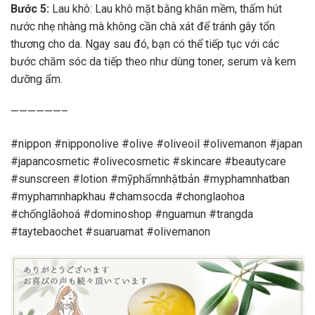
Bước 5:
Lau khô: Lau khô mặt bằng khăn mềm, thấm hút
nước nhẹ nhàng mà không cần chà xát để tránh gây tổn
thương cho da. Ngay sau đó, bạn có thể tiếp tục với các
bước chăm sóc da tiếp theo như dùng toner, serum và kem
dưỡng ẩm.
——————–
#nippon #nipponolive #olive #oliveoil #olivemanon #japan
#japancosmetic #olivecosmetic #skincare #beautycare
#sunscreen #lotion #mỹphẩmnhậtbản #myphamnhatban
#myphamnhapkhau #chamsocda #chonglaohoa
#chốnglãohoá #dominoshop #nguamun #trangda
#taytebaochet #suaruamat #olivemanon