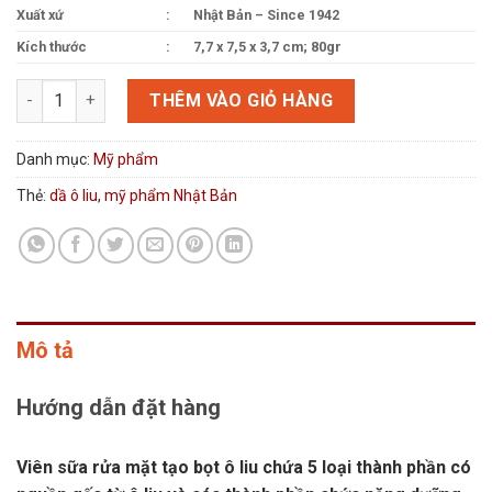
Xuất xứ
:
Nhật Bản – Since 1942
Kích thước
:
‎7,7 x 7,5 x 3,7 cm; 80gr
Mỹ phẩm Nhật Bản viên sữa rửa mặt tạo bọt ô liu Olive Manon 
THÊM VÀO GIỎ HÀNG
Danh mục:
Mỹ phẩm
Thẻ:
dầ ô liu
,
mỹ phẩm Nhật Bản
Mô tả
Hướng dẫn đặt hàng
Viên sữa rửa mặt tạo bọt ô liu chứa 5 loại thành phần có