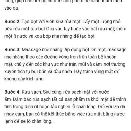
lông, giúp các dưỡng chất từ sản phẩm dễ dàng thẩm thấu
vào da.
Bước 2:
Tạo bọt với viên sữa rửa mặt: Lấy một lượng nhỏ
sữa rửa mặt tạo bọt Oliu vào tay hoặc vào bát rửa mặt, thêm
một ít nước và xoa bóp nhẹ nhàng để tạo bọt.
Bước 3:
Massage nhẹ nhàng: Áp dụng bọt lên mặt, massage
nhẹ nhàng theo các đường vòng tròn trên toàn bộ khuôn
mặt, chú ý đến các khu vực như trán, mũi và cằm, nơi thường
xuyên tích tụ bụi bẩn và dầu nhờn. Hãy tránh vùng mắt để
không gây kích ứng.
Bước 4:
Rửa sạch: Sau cùng, rửa sạch mặt với nước
ấm. Đảm bảo rửa sạch tất cả sản phẩm ra khỏi mặt để tránh
tình trạng dính rít hoặc tắc nghẽn lỗ chân lông. Đối với làn da
nhạy cảm, bạn có thể kết thúc bằng việc rửa mặt bằng nước
lạnh để se lỗ chân lông.