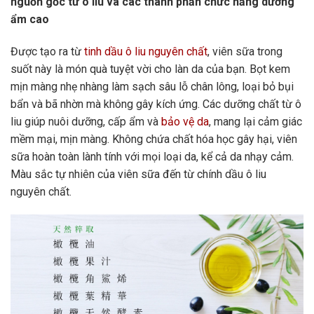
nguồn gốc từ ô liu và các thành phần chức năng dưỡng
ẩm cao
Được tạo ra từ
tinh dầu ô liu nguyên chất
, viên sữa trong
suốt này là món quà tuyệt vời cho làn da của bạn. Bọt kem
mịn màng nhẹ nhàng làm sạch sâu lỗ chân lông, loại bỏ bụi
bẩn và bã nhờn mà không gây kích ứng. Các dưỡng chất từ ô
liu giúp nuôi dưỡng, cấp ẩm và
bảo vệ da
, mang lại cảm giác
mềm mại, mịn màng. Không chứa chất hóa học gây hại, viên
sữa hoàn toàn lành tính với mọi loại da, kể cả da nhạy cảm.
Màu sắc tự nhiên của viên sữa đến từ chính dầu ô liu
nguyên chất.