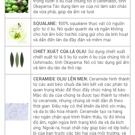
trong vườn ô liu của
chú
ng tôi ở Ushimado, tỉnh
Okayama.
Tác dụng làm se của nó làm săn chắc
da vừa phải, giúp da ẩm và tươi.
SQUALANE: 1
00% squalane thực vật có nguồn
gốc từ ô liu. Nó quấn quanh da và ngăn không
cho hơi ẩm bốc hơi.Nó cũng giữ cho da linh hoạt
và dẫn đến làn da đầy đặn và mềm mại.
CHIẾT XUẤT CỦA LÁ OLIU:
Sử dụng chiết xuất
chiết xuất từ ​​lá ô liu từ vườn ô liu của chúng tôi ở
Ushimado, tỉnh Okayama. Nó có tác dụng giữ ẩm
và làm dịu làn da thô ráp.
CERAMIDE OLIU LÊN MEN:
Ceramide hình thành
từ các axit béo chuỗi dài liên kết với các phân tử
quan trọng khác để thúc đẩy chức năng tế bào.
Mặc dù da của chúng ta được tạo thành tự nhiên
từ ceramide, nhưng chúng sẽ mất dần đi theo
thời gian. Điều này có thể khiến da khô xỉn màu,
và da bị lão hóa nhanh. Ceramide tạo ra hàng
rào ngăn chặn quá trình thẩm thấu, từ đó khóa
độ ẩm, ngăn ngừa tình trạng khô da và da kích
ứng. Ngoài ra, hoạt chất này giúp bảo vệ lớp biểu
bì của bạn trước các tác hại của môi trường, và