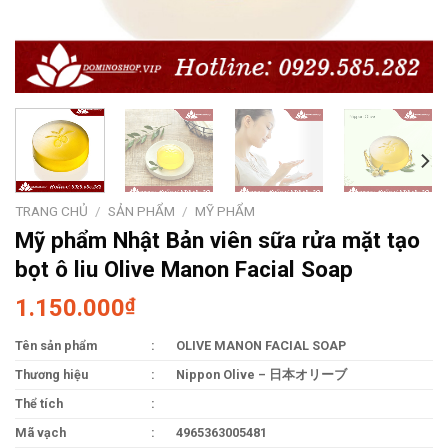
TRANG CHỦ
/
SẢN PHẨM
/
MỸ PHẨM
Mỹ phẩm Nhật Bản viên sữa rửa mặt tạo
bọt ô liu Olive Manon Facial Soap
1.150.000
₫
Tên sản phẩm
:
OLIVE MANON FACIAL SOAP
Thương hiệu
:
Nippon Olive – 日本オリーブ
Thể tích
:
Mã vạch
:
4965363005481