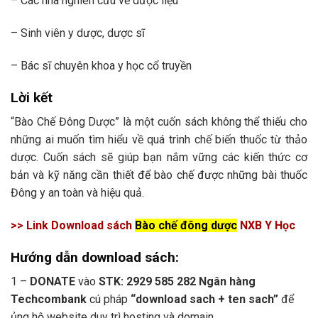
– Các nhà nghiên cứu về dược liệu
– Sinh viên y dược, dược sĩ
– Bác sĩ chuyên khoa y học cổ truyền
Lời kết
“Bào Chế Đông Dược” là một cuốn sách không thể thiếu cho
những ai muốn tìm hiểu về quá trình chế biến thuốc từ thảo
dược. Cuốn sách sẽ giúp bạn nắm vững các kiến thức cơ
bản và kỹ năng cần thiết để bào chế được những bài thuốc
Đông y an toàn và hiệu quả.
>> Link Download sách
Bào chế đông dược
NXB Y Học
Hướng dẫn download sách:
1 –
DONATE
vào
STK: 2929 585 282 Ngân hàng
Techcombank
cú pháp
“download sach + ten sach”
để
ủng hộ website duy trì hosting và domain