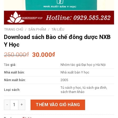
TRANG CHỦ
/
SẢN PHẨM
/
TÀI LIỆU
Download sách Bào chế đông dược NXB
Y Học
Giá
Giá
250.000
₫
30.000
₫
gốc
hiện
Tá
c giả:
Nhóm tác giả Đại học y Hà Nội
là:
tại
250.000₫.
là:
Nhà xuất bản:
Nhà xuất bản Y học
30.000₫.
Năm xuất bản:
2005
Tủ sách y học, tủ sách gia đình,
Loại sách:
sách tham khảo
Download sách Bào chế đông dược NXB Y Học số lượng
THÊM VÀO GIỎ HÀNG