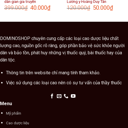
dân gian gia truyền
Lương y Hoàng Duy Tân
Giá
Giá
Giá
Giá
399.000
₫
40.000
₫
120.000
₫
50.000
₫
gốc
hiện
gốc
hiện
là:
tại
là:
tại
399.000₫.
là:
120.000₫.
là:
40.000₫.
50.000₫
DOMINOSHOP chuyên cung cấp các loại cao dược liệu chất
lượng cao, nguồn gốc rõ ràng, góp phần bảo vệ sức khỏe người
dân và bảo tồn, phát huy những vị thuốc quý, bài thuốc hay của
dân tộc.
Thông tin trên website chỉ mang tính tham khảo.
Việc sử dụng các loại cao nên có sự tư vấn của thầy thuốc
Menu
Mỹ phẩm
Cao dược liệu