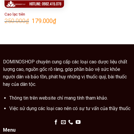
Cao lạc tiên
Giá
Giá
250.000
₫
179.000
₫
gốc
hiện
là:
tại
250.000₫.
là:
179.000₫.
DOMINOSHOP chuyên cung cấp các loại cao dược liệu chất
lượng cao, nguồn gốc rõ ràng, góp phần bảo vệ sức khỏe
người dân và bảo tồn, phát huy những vị thuốc quý, bài thuốc
hay của dân tộc.
Thông tin trên website chỉ mang tính tham khảo.
Việc sử dụng các loại cao nên có sự tư vấn của thầy thuốc
Menu