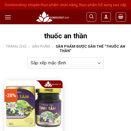
Skip
Dominoshop chuyên thực phẩm chức năng, thực phẩm bổ sung cao cấp
to
content
thuốc an thần
TRANG CHỦ
/
SẢN PHẨM
/
SẢN PHẨM ĐƯỢC GẮN THẺ “THUỐC AN
THẦN”
-28%