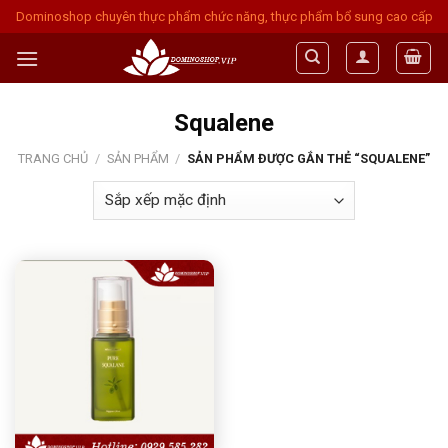
Skip
Dominoshop chuyên thực phẩm chức năng, thực phẩm bổ sung cao cấp
to
content
Squalene
TRANG CHỦ
/
SẢN PHẨM
/
SẢN PHẨM ĐƯỢC GẮN THẺ “SQUALENE”