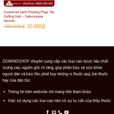
Download sách Phương Pháp Tân
Dưỡng Sinh – Sakurazawa
Nyoichi
Giá
Giá
180.000
₫
30.000
₫
gốc
hiện
là:
tại
180.000₫.
là:
30.000₫.
DOMINOSHOP chuyên cung cấp các loại cao dược liệu chất
lượng cao, nguồn gốc rõ ràng, góp phần bảo vệ sức khỏe
người dân và bảo tồn, phát huy những vị thuốc quý, bài thuốc
hay của dân tộc.
Thông tin trên website chỉ mang tính tham khảo.
Việc sử dụng các loại cao nên có sự tư vấn của thầy thuốc