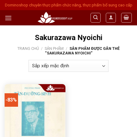
Skip
Dominoshop chuyên thực phẩm chức năng, thực phẩm bổ sung cao cấp
to
content
Sakurazawa Nyoichi
TRANG CHỦ
/
SẢN PHẨM
/
SẢN PHẨM ĐƯỢC GẮN THẺ
“SAKURAZAWA NYOICHI”
-83%