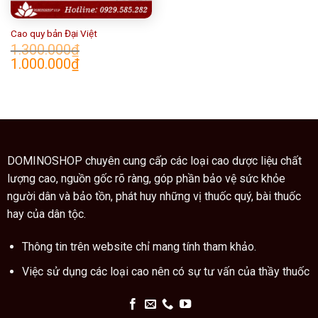
Cao quy bản Đại Việt
1.300.000
₫
Giá
Giá
1.000.000
₫
gốc
hiện
là:
tại
1.300.000₫.
là:
1.000.000₫.
DOMINOSHOP chuyên cung cấp các loại cao dược liệu chất
lượng cao, nguồn gốc rõ ràng, góp phần bảo vệ sức khỏe
người dân và bảo tồn, phát huy những vị thuốc quý, bài thuốc
hay của dân tộc.
Thông tin trên website chỉ mang tính tham khảo.
Việc sử dụng các loại cao nên có sự tư vấn của thầy thuốc