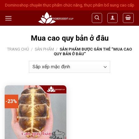
Skip
Dominoshop chuyên thực phẩm chức năng, thực phẩm bổ sung cao cấp
to
content
Mua cao quy bản ở đâu
TRANG CHỦ
/
SẢN PHẨM
/
SẢN PHẨM ĐƯỢC GẮN THẺ “MUA CAO
QUY BẢN Ở ĐÂU”
-23%