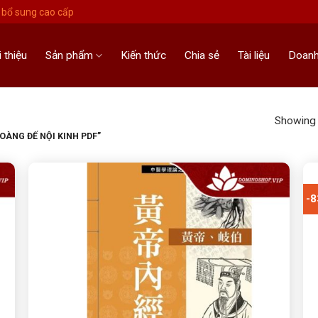
bổ sung cao cấp
i thiệu
Sản phẩm
Kiến thức
Chia sẻ
Tài liệu
Doanh
Showing a
ÀNG ĐẾ NỘI KINH PDF”
-