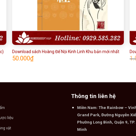
c)
Download sách Hoàng Đế Nội Kinh Linh Khu bản mới nhất
Dow
50.000
₫
1.
Thông tin liên hệ
hẩm
Miền Nam: The Rainbow – Vi
Grand Park, Đường Nguyễn Xiể
ược liệu
Phường Long Bình, Quận 9, TP.
ộng vật
Minh