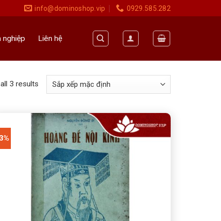
info@dominoshop.vip
0929.585.282
 nghiệp
Liên hệ
ll 3 results
83%