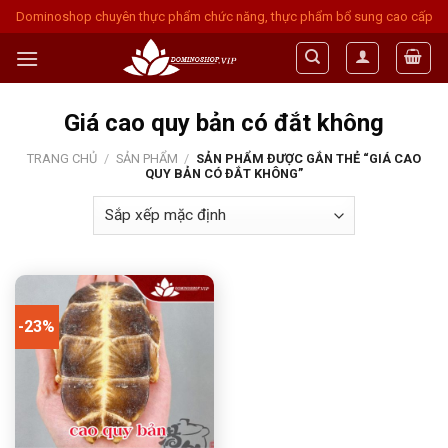
Skip
Dominoshop chuyên thực phẩm chức năng, thực phẩm bổ sung cao cấp
to
content
Giá cao quy bản có đắt không
TRANG CHỦ
/
SẢN PHẨM
/
SẢN PHẨM ĐƯỢC GẮN THẺ “GIÁ CAO
QUY BẢN CÓ ĐẮT KHÔNG”
-23%