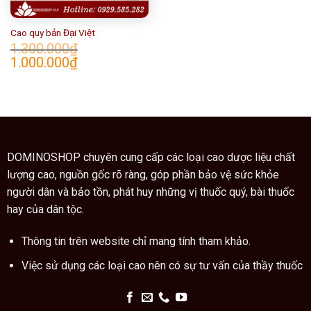
Cao quy bản Đại Việt
1.300.000
₫
Giá
Giá
1.000.000
₫
gốc
hiện
là:
tại
1.300.000₫.
là:
1.000.000₫.
DOMINOSHOP chuyên cung cấp các loại cao dược liệu chất
lượng cao, nguồn gốc rõ ràng, góp phần bảo vệ sức khỏe
người dân và bảo tồn, phát huy những vị thuốc quý, bài thuốc
hay của dân tộc.
Thông tin trên website chỉ mang tính tham khảo.
Việc sử dụng các loại cao nên có sự tư vấn của thầy thuốc