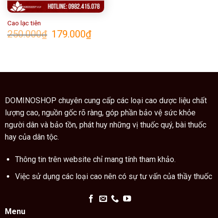
Cao lạc tiên
Giá
Giá
250.000
₫
179.000
₫
gốc
hiện
là:
tại
250.000₫.
là:
179.000₫.
DOMINOSHOP chuyên cung cấp các loại cao dược liệu chất
lượng cao, nguồn gốc rõ ràng, góp phần bảo vệ sức khỏe
người dân và bảo tồn, phát huy những vị thuốc quý, bài thuốc
hay của dân tộc.
Thông tin trên website chỉ mang tính tham khảo.
Việc sử dụng các loại cao nên có sự tư vấn của thầy thuốc
Menu