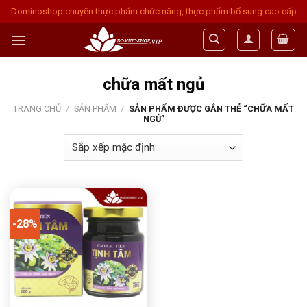
Skip
Dominoshop chuyên thực phẩm chức năng, thực phẩm bổ sung cao cấp
to
content
chữa mất ngủ
TRANG CHỦ
/
SẢN PHẨM
/
SẢN PHẨM ĐƯỢC GẮN THẺ “CHỮA MẤT
NGỦ”
-28%