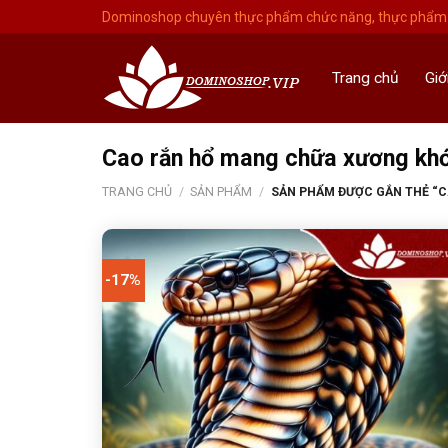
Skip
Dominoshop chuyên thực phẩm chức năng, thực phẩm 
to
content
Trang chủ
Giớ
Cao rắn hổ mang chữa xương kh
TRANG CHỦ
/
SẢN PHẨM
/
SẢN PHẨM ĐƯỢC GẮN THẺ “
-17%