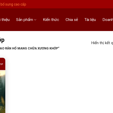
bổ sung cao cấp
i thiệu
Sản phẩm
Kiến thức
Chia sẻ
Tài liệu
Doanh
ớp
Hiển thị kết 
CAO RẮN HỔ MANG CHỮA XƯƠNG KHỚP”