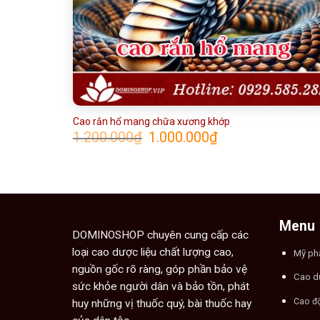
Cao rắn hổ mang chữa xương khớp
Giá
Giá
1.200.000
₫
1.000.000
₫
gốc
hiện
là:
tại
1.200.000₫.
là:
1.000.000₫.
Menu
DOMINOSHOP chuyên cung cấp các
loại cao dược liệu chất lượng cao,
Mỹ p
nguồn gốc rõ ràng, góp phần bảo vệ
Cao d
sức khỏe người dân và bảo tồn, phát
Cao đ
huy những vị thuốc quý, bài thuốc hay