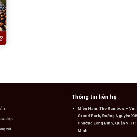
Thông tin liên hệ
hẩm
Miền Nam: The Rainbow – Vi
Grand Park, Đường Nguyễn Xiể
ược liệu
Phường Long Bình, Quận 9, TP.
ộng vật
Minh