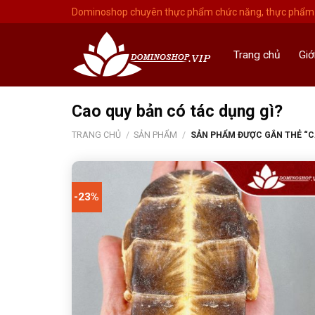
Skip
Dominoshop chuyên thực phẩm chức năng, thực phẩm 
to
content
Trang chủ
Giớ
Cao quy bản có tác dụng gì?
TRANG CHỦ
/
SẢN PHẨM
/
SẢN PHẨM ĐƯỢC GẮN THẺ “CA
-23%