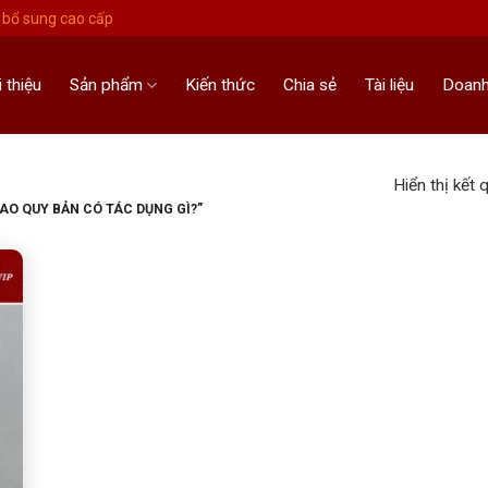
bổ sung cao cấp
i thiệu
Sản phẩm
Kiến thức
Chia sẻ
Tài liệu
Doanh
Hiển thị kết 
O QUY BẢN CÓ TÁC DỤNG GÌ?”