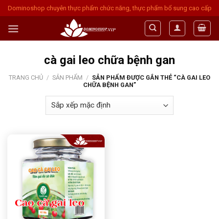
Skip
Dominoshop chuyên thực phẩm chức năng, thực phẩm bổ sung cao cấp
to
content
cà gai leo chữa bệnh gan
TRANG CHỦ
/
SẢN PHẨM
/
SẢN PHẨM ĐƯỢC GẮN THẺ “CÀ GAI LEO
CHỮA BỆNH GAN”