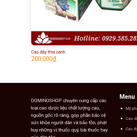
Cao dây thìa canh
200.000
₫
Menu
DOMINOSHOP chuyên cung cấp các
loại cao dược liệu chất lượng cao,
Mỹ p
nguồn gốc rõ ràng, góp phần bảo vệ
Cao d
sức khỏe người dân và bảo tồn, phát
Cao đ
huy những vị thuốc quý, bài thuốc hay