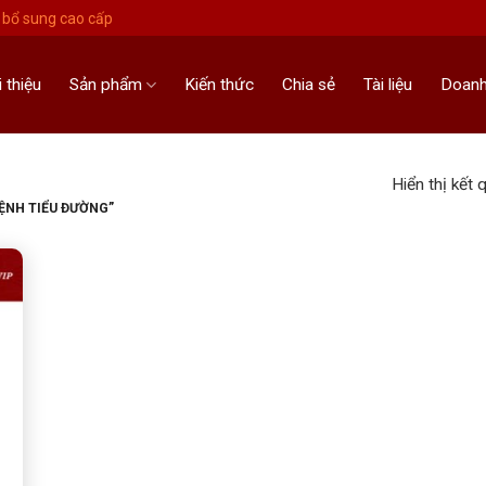
bổ sung cao cấp
i thiệu
Sản phẩm
Kiến thức
Chia sẻ
Tài liệu
Doanh
Hiển thị kết 
ỆNH TIỂU ĐƯỜNG”