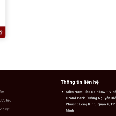
Thông tin liên hệ
hẩm
Miền Nam: The Rainbow – Vi
Grand Park, Đường Nguyễn Xiể
ược liệu
Phường Long Bình, Quận 9, TP.
ộng vật
Minh