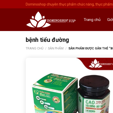
Skip
Dominoshop chuyên thực phẩm chức năng, thực phẩm 
to
content
Trang chủ
Giớ
bệnh tiểu đường
TRANG CHỦ
/
SẢN PHẨM
/
SẢN PHẨM ĐƯỢC GẮN THẺ “B