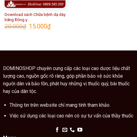
Download sách Chữa bệnh dạ dày
bằng Đông y
Giá
Giá
20.000
₫
15.000
₫
gốc
hiện
là:
tại
20.000₫.
là:
15.000₫.
DOMINOSHOP chuyên cung cấp các loại cao dược liệu chất
lượng cao, nguồn gốc rõ ràng, góp phần bảo vệ sức khỏe
người dân và bảo tồn, phát huy những vị thuốc quý, bài thuốc
hay của dân tộc.
Thông tin trên website chỉ mang tính tham khảo.
Việc sử dụng các loại cao nên có sự tư vấn của thầy thuốc