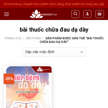
Skip
Dominoshop chuyên thực phẩm chức năng, thực phẩm bổ sung cao cấp
to
content
bài thuốc chữa đau dạ dày
TRANG CHỦ
/
SẢN PHẨM
/
SẢN PHẨM ĐƯỢC GẮN THẺ “BÀI THUỐC
CHỮA ĐAU DẠ DÀY”
-25%