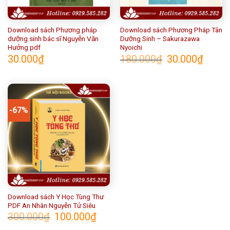
Download sách Phương pháp
Download sách Phương Pháp Tân
dưỡng sinh bác sĩ Nguyễn Văn
Dưỡng Sinh – Sakurazawa
Hưởng pdf
Nyoichi
Giá
Giá
30.000
₫
180.000
₫
30.000
₫
gốc
hiện
là:
tại
180.000₫.
là:
30.000₫
-67%
Download sách Y Học Tùng Thư
PDF An Nhân Nguyễn Tử Siêu
Giá
Giá
300.000
₫
100.000
₫
gốc
hiện
là:
tại