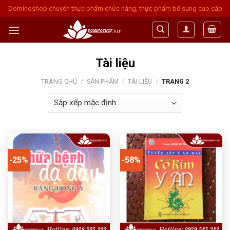
Skip
Dominoshop chuyên thực phẩm chức năng, thực phẩm bổ sung cao cấp
to
content
Tài liệu
TRANG CHỦ
/
SẢN PHẨM
/
TÀI LIỆU
/
TRANG 2
-25%
-58%