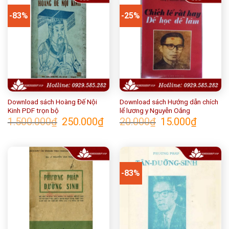
-83%
-25%
Download sách Hoàng Đế Nội
Download sách Hướng dẫn chích
Kinh PDF trọn bộ
lể lương y Nguyễn Oắng
Giá
Giá
Giá
Giá
1.500.000
₫
250.000
₫
20.000
₫
15.000
₫
gốc
hiện
gốc
hiện
là:
tại
là:
tại
1.500.000₫.
là:
20.000₫.
là:
250.000₫.
15.000₫.
-83%