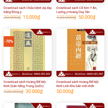
Download sách Chữa bệnh dạ dày
Download sách Cổ Kim Y Án,
bằng Đông y
Lương y Hoàng Duy Tân
Giá
Giá
Giá
Giá
20.000
₫
15.000
₫
120.000
₫
50.000
₫
gốc
hiện
gốc
hiện
là:
tại
là:
tại
20.000₫.
là:
120.000₫.
là:
15.000₫.
50.000₫
-70%
Download sách Hoàng Đế Nội
Download sách Hoàng Đế Nội
Kinh (bản tiếng Trung Quốc)
Kinh Linh Khu bản mới nhất
Giá
Giá
100.000
₫
30.000
₫
50.000
₫
gốc
hiện
là:
tại
100.000₫.
là:
30.000₫.